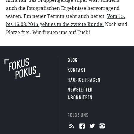
nicht nur das Gruppengefüge super war, sondern
auch die fotografischen Ergebnisse hervorragend
waren. Ein neuer Termin steht auch bereit.
Vom 15.
bis 16.08.2015 geht es in die zweite Runde.
Noch sind
Plätze frei. Wir freuen uns auf Euch!
Blog
Kontakt
Häufige Fragen
Newsletter
abonnieren
Folge uns