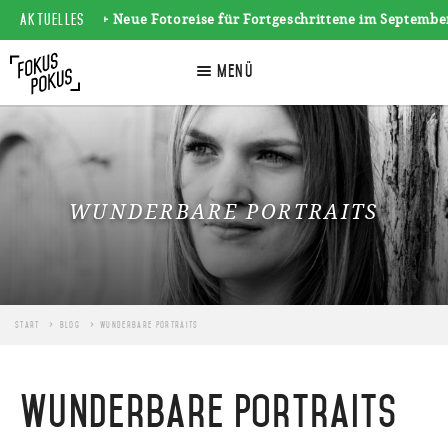
AKTUELLES
++ Neue Fotoreise für Fortgeschrittene im September 
☰
Menü
WUNDERBARE PORTRAITS
Start
Blog
Wunderbare Portraits
Wunderbare Portraits