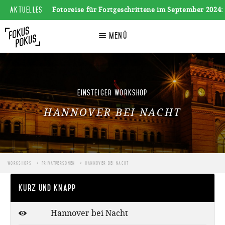
AKTUELLES
++ Neue Fotoreise für Fortgeschrittene im September 2024: Jet
☰
Menü
Einsteiger Workshop
HANNOVER BEI NACHT
Workshops
Privatpersonen
Hannover bei Nacht
Kurz und Knapp
Hannover bei Nacht