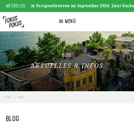
AKTUELLES
Fotoreise für Fortgeschrittene im September 2024: Jetzt buchen ++
☰
Menü
Blog
AKTUELLES & INFOS
Start
Blog
Blog