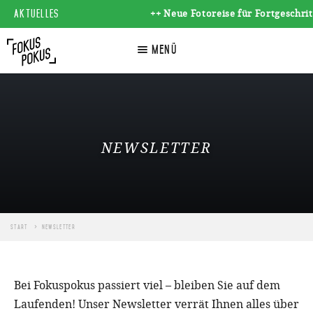
AKTUELLES
++ Neue Fotoreise für Fortgeschrit
☰
Menü
NEWSLETTER
Start
Newsletter
Bei Fokuspokus passiert viel – bleiben Sie auf dem
Laufenden! Unser Newsletter verrät Ihnen alles über