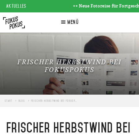
AKTUELLES
++ Neue Fotoreise für Fortgeschr
☰
Menü
FRISCHER HERBSTWIND BEI
FOKUSPOKUS
Start
Blog
Frischer Herbstwind bei Fokuspokus
Frischer Herbstwind bei